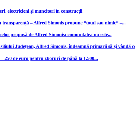
, electricieni și muncitori în construcții
n transparență – Alfred Simonis propune “totul sau nimic“ –...
nelor propusă de Alfred Simonis: comunitatea nu este...
iliului Județean, Alfred Simonis, îndeamnă primarii să-și vândă c
– 250 de euro pentru zboruri de până la 1.500...