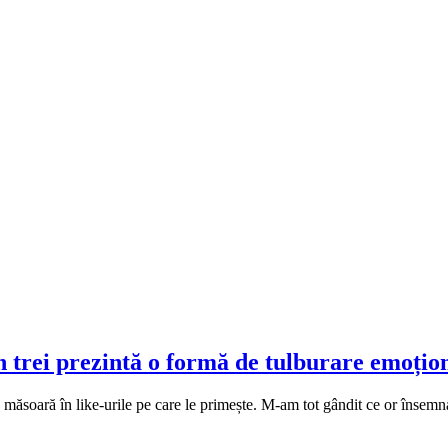
 trei prezintă o formă de tulburare emoțion
 se măsoară în like-urile pe care le primește. M-am tot gândit ce or în