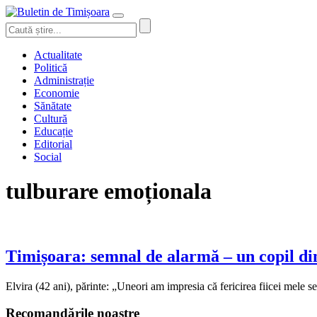
Actualitate
Politică
Administrație
Economie
Sănătate
Cultură
Educație
Editorial
Social
tulburare emoționala
Timișoara: semnal de alarmă – un copil din
Elvira (42 ani), părinte: „Uneori am impresia că fericirea fiicei mele
Recomandările noastre