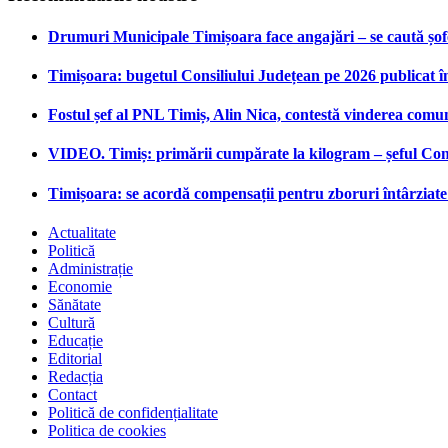
Drumuri Municipale Timișoara face angajări – se caută șoferi
Timișoara: bugetul Consiliului Județean pe 2026 publicat î
Fostul șef al PNL Timiș, Alin Nica, contestă vinderea comu
VIDEO. Timiș: primării cumpărate la kilogram – șeful Cons
Timișoara: se acordă compensații pentru zboruri întârziate 
Actualitate
Politică
Administrație
Economie
Sănătate
Cultură
Educație
Editorial
Redacția
Contact
Politică de confidențialitate
Politica de cookies