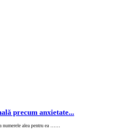
ală precum anxietate...
semna numerele alea pentru ea ……