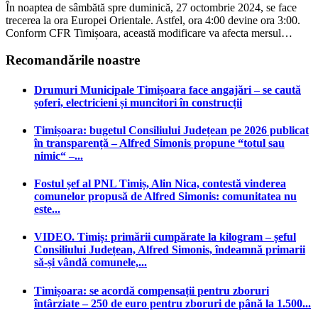
În noaptea de sâmbătă spre duminică, 27 octombrie 2024, se face
trecerea la ora Europei Orientale. Astfel, ora 4:00 devine ora 3:00.
Conform CFR Timișoara, această modificare va afecta mersul…
Recomandările noastre
Drumuri Municipale Timișoara face angajări – se caută
șoferi, electricieni și muncitori în construcții
Timișoara: bugetul Consiliului Județean pe 2026 publicat
în transparență – Alfred Simonis propune “totul sau
nimic“ –...
Fostul șef al PNL Timiș, Alin Nica, contestă vinderea
comunelor propusă de Alfred Simonis: comunitatea nu
este...
VIDEO. Timiș: primării cumpărate la kilogram – șeful
Consiliului Județean, Alfred Simonis, îndeamnă primarii
să-și vândă comunele,...
Timișoara: se acordă compensații pentru zboruri
întârziate – 250 de euro pentru zboruri de până la 1.500...