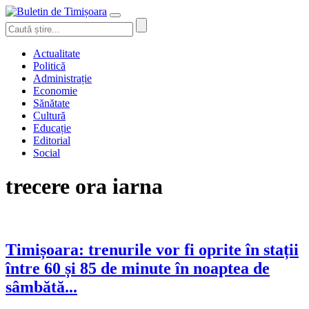
Actualitate
Politică
Administrație
Economie
Sănătate
Cultură
Educație
Editorial
Social
trecere ora iarna
Timișoara: trenurile vor fi oprite în stații
între 60 și 85 de minute în noaptea de
sâmbătă...