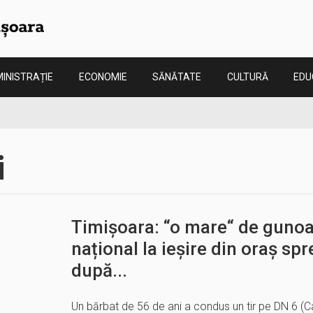
INISTRAȚIE
ECONOMIE
SĂNĂTATE
CULTURĂ
EDU
i
Timișoara: “o mare“ de guno
național la ieșire din oraș s
după...
Un bărbat de 56 de ani a condus un tir pe DN 6 (Ca