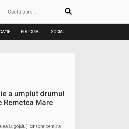
CAȚIE
EDITORIAL
SOCIAL
aie a umplut drumul
pre Remetea Mare
lea Lugojului), dinspre centura