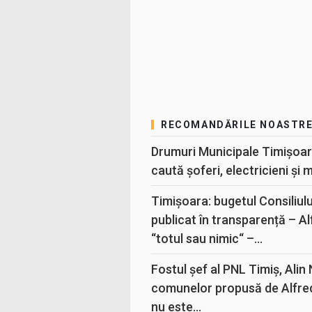
RECOMANDĂRILE NOASTR
Drumuri Municipale Timișoar
caută șoferi, electricieni și 
Timișoara: bugetul Consiliul
publicat în transparență – A
“totul sau nimic“ –...
Fostul șef al PNL Timiș, Alin
comunelor propusă de Alfre
nu este...