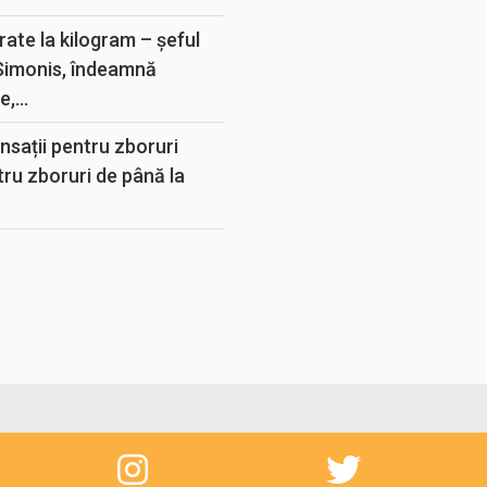
rate la kilogram – șeful
 Simonis, îndeamnă
,...
sații pentru zboruri
tru zboruri de până la