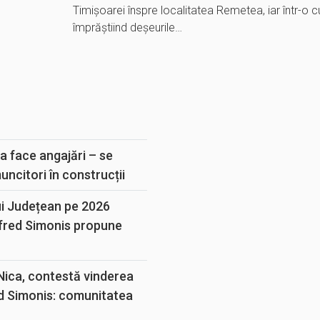
Timișoarei înspre localitatea Remetea, iar într-o c
împrăștiind deșeurile…
E
a face angajări – se
muncitori în construcții
ui Județean pe 2026
lfred Simonis propune
 Nica, contestă vinderea
d Simonis: comunitatea