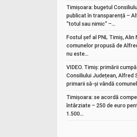
Timișoara: bugetul Consiliul
publicat în transparență – A
“totul sau nimic“ –...
Fostul șef al PNL Timiș, Alin
comunelor propusă de Alfre
nu este...
VIDEO. Timiș: primării cumpă
Consiliului Județean, Alfred
primarii să-și vândă comunele
Timișoara: se acordă compen
întârziate – 250 de euro pen
1.500...