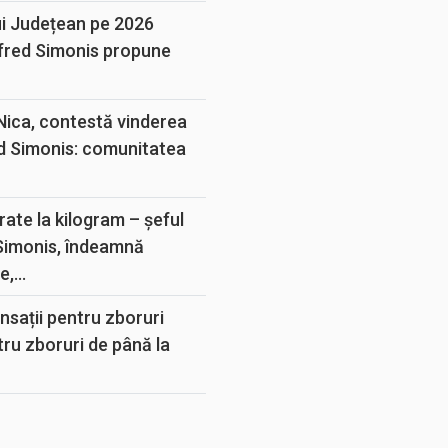
ui Județean pe 2026
lfred Simonis propune
 Nica, contestă vinderea
d Simonis: comunitatea
rate la kilogram – șeful
 Simonis, îndeamnă
,...
sații pentru zboruri
tru zboruri de până la