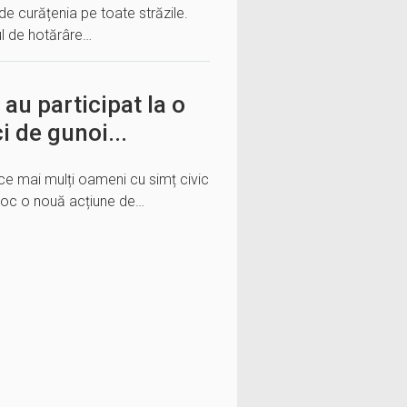
e curățenia pe toate străzile.
ul de hotărâre…
au participat la o
i de gunoi...
 ce mai mulți oameni cu simț civic
t loc o nouă acțiune de…