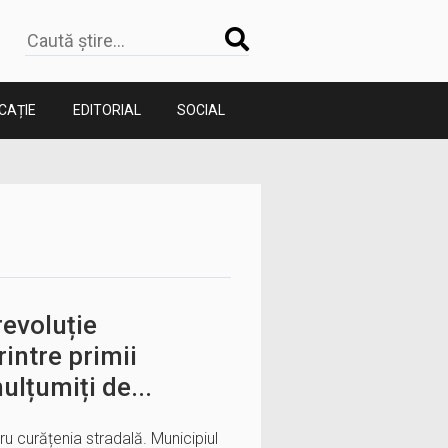
CAȚIE
EDITORIAL
SOCIAL
revoluție
intre primii
ulțumiți de...
u curățenia stradală. Municipiul