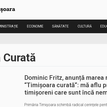
INISTRAȚIE
ECONOMIE
SĂNĂTATE
CULTURĂ
EDU
 Curată
Dominic Fritz, anunță marea 
“Timișoara curată“: mă aflu pr
timișoreni care sunt încă nem
Primăria Timișoara schimbă radical cerințele pentr