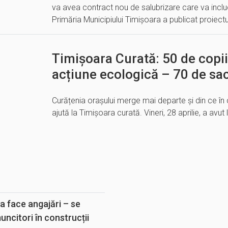
va avea contract nou de salubrizare care va includ
Primăria Municipiului Timișoara a publicat proiect
Timișoara Curată: 50 de copii 
acțiune ecologică – 70 de sac
Curățenia orașului merge mai departe și din ce în
ajută la Timișoara curată. Vineri, 28 aprilie, a avu
E
a face angajări – se
muncitori în construcții