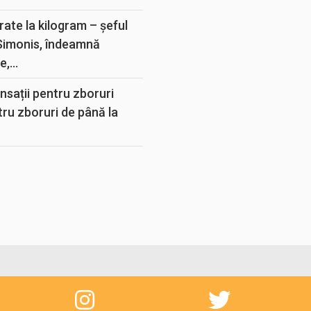
rate la kilogram – șeful
 Simonis, îndeamnă
,...
sații pentru zboruri
tru zboruri de până la