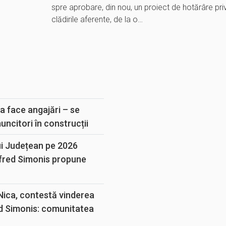
spre aprobare, din nou, un proiect de hotărâre pr
clădirile aferente, de la o…
E
a face angajări – se
muncitori în construcții
ui Județean pe 2026
lfred Simonis propune
 Nica, contestă vinderea
d Simonis: comunitatea