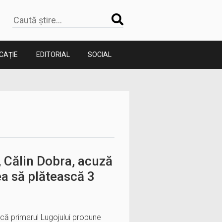
CAȚIE
EDITORIAL
SOCIAL
, Călin Dobra, acuză
ea să plătească 3
 că primarul Lugojului propune