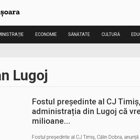
INISTRAȚIE
ECONOMIE
SĂNĂTATE
CULTURĂ
EDU
an Lugoj
Fostul președinte al CJ Timiș
administrația din Lugoj că vr
milioane...
Fostul președinte al CJ Timiș, Călin Dobra, anunță