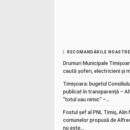
RECOMANDĂRILE NOASTR
Drumuri Municipale Timișoar
caută șoferi, electricieni și 
Timișoara: bugetul Consiliul
publicat în transparență – A
“totul sau nimic“ –...
Fostul șef al PNL Timiș, Alin
comunelor propusă de Alfre
nu este...