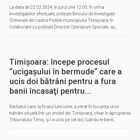
La data de 22.02.2024, în jurul orei 12:00, în urma
investigațiilor efectuate, polițiștii Biroului de Investigații
Criminale din cadrul Poliției municipiului Timișoara, în
colaborare cu polițiștii Direcției Operațiuni Speciale, au…
Timişoara: începe procesul
“ucigașului în bermude“ care a
ucis doi bătrâni pentru a fura
banii încasaţi pentru...
Bărbatul care, la finalul lunii iunie, a intrat în locuinţa unor
bătrâni situată într-un imobil din Timişoara, chiar în apropierea
Tribunalului Timiş, şi i-a ucis pe cei doi, luându-le banii…