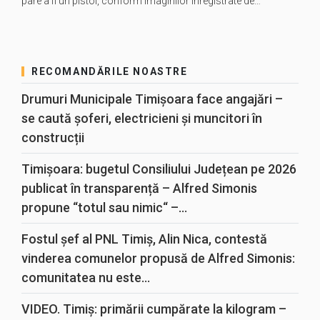
pare a fi un pistol, conform imaginilor înregistrate de…
RECOMANDĂRILE NOASTRE
Drumuri Municipale Timișoara face angajări –
se caută șoferi, electricieni și muncitori în
construcții
Timișoara: bugetul Consiliului Județean pe 2026
publicat în transparență – Alfred Simonis
propune “totul sau nimic“ –...
Fostul șef al PNL Timiș, Alin Nica, contestă
vinderea comunelor propusă de Alfred Simonis:
comunitatea nu este...
VIDEO. Timiș: primării cumpărate la kilogram –