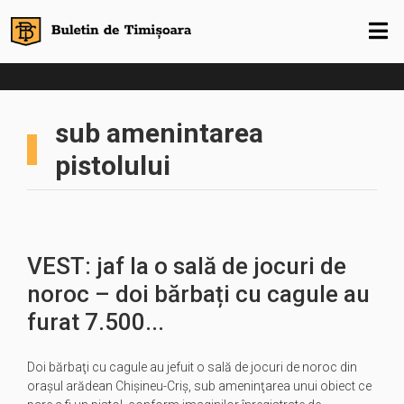
sub amenintarea
pistolului
VEST: jaf la o sală de jocuri de
noroc – doi bărbați cu cagule au
furat 7.500...
Doi bărbaţi cu cagule au jefuit o sală de jocuri de noroc din
oraşul arădean Chişineu-Criş, sub ameninţarea unui obiect ce