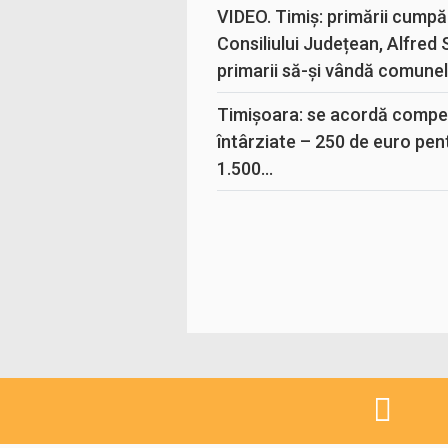
VIDEO. Timiș: primării cumpă
Consiliului Județean, Alfred
primarii să-și vândă comunele
Timișoara: se acordă compen
întârziate – 250 de euro pen
1.500...