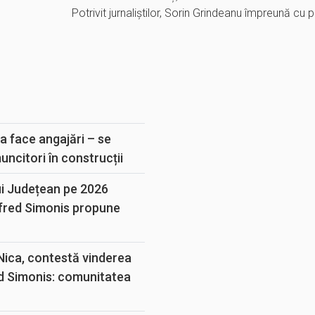
Potrivit jurnaliștilor, Sorin Grindeanu împreună cu
E
a face angajări – se
muncitori în construcții
ui Județean pe 2026
lfred Simonis propune
 Nica, contestă vinderea
d Simonis: comunitatea