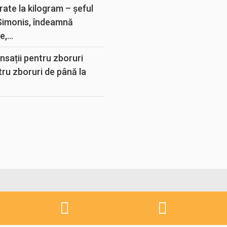
rate la kilogram – șeful
 Simonis, îndeamnă
,...
sații pentru zboruri
tru zboruri de până la