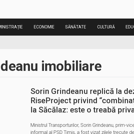
INISTRAȚIE
ECONOMIE
SĂNĂTATE
CULTURĂ
EDU
ndeanu imobiliare
Sorin Grindeanu replică la dez
RiseProject privind “combinaț
la Săcălaz: este o treabă priva
Ministrul Transporturilor, Sorin Grindeanu, prim-vic
informal al PSD Timiș, a fost vizat zilele trecute 