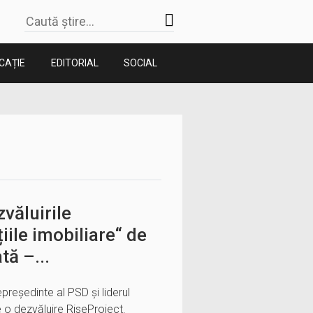
CAȚIE
EDITORIAL
SOCIAL
văluirile
iile imobiliare“ de
tă –...
epreședinte al PSD și liderul
de o dezvăluire RiseProject.