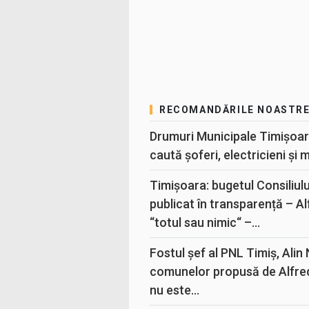
RECOMANDĂRILE NOASTR
Drumuri Municipale Timișoar
caută șoferi, electricieni și 
Timișoara: bugetul Consiliul
publicat în transparență – A
“totul sau nimic“ –...
Fostul șef al PNL Timiș, Alin
comunelor propusă de Alfre
nu este...