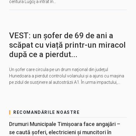
centura Lugoj a intrat în…
VEST: un șofer de 69 de ani a
scăpat cu viață printr-un miracol
după ce a pierdut...
Un şofer care circula pe un drum naţional din judeţul
Hunedoara a pierdut controlul volanului şi a ajuns cu maşina
pe zidul de susţinere al autostrăzii A1. În urma impactului,…
RECOMANDĂRILE NOASTRE
Drumuri Municipale Timișoara face angajări –
se caută șoferi, electricieni și muncitori în