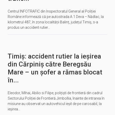
Centrul INFOTRAFIC din Inspectoratul General al Poliției
Române informează că pe autostrada A 1 Deva – Nădlac, la
kilometrul 487, în zona localității Balinț, județul Timiș, s-a
produs un accident rutier…
Timiș: accident rutier la ieșirea
din Cărpiniș către Beregsău
Mare – un șofer a rămas blocat
în...
Eleodor, Mihai, Abilio si Filipe, polițiști de frontieră din cadrul
Sectorului Poliției de Frontieră Jimbollia, înainte de intrarea în
misiune au observat un autovehicul ieșit de pe carosabil, la
ieșirea…