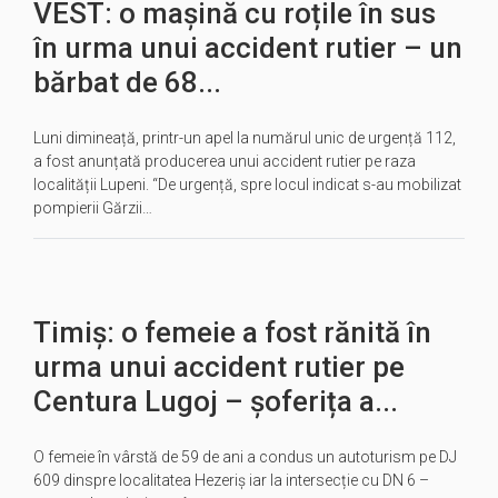
VEST: o mașină cu roțile în sus
în urma unui accident rutier – un
bărbat de 68...
Luni dimineață, printr-un apel la numărul unic de urgență 112,
a fost anunțată producerea unui accident rutier pe raza
localității Lupeni. “De urgență, spre locul indicat s-au mobilizat
pompierii Gărzii…
Timiș: o femeie a fost rănită în
urma unui accident rutier pe
Centura Lugoj – șoferița a...
O femeie în vârstă de 59 de ani a condus un autoturism pe DJ
609 dinspre localitatea Hezeriș iar la intersecție cu DN 6 –