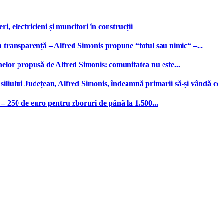
, electricieni și muncitori în construcții
n transparență – Alfred Simonis propune “totul sau nimic“ –...
nelor propusă de Alfred Simonis: comunitatea nu este...
iliului Județean, Alfred Simonis, îndeamnă primarii să-și vândă c
– 250 de euro pentru zboruri de până la 1.500...