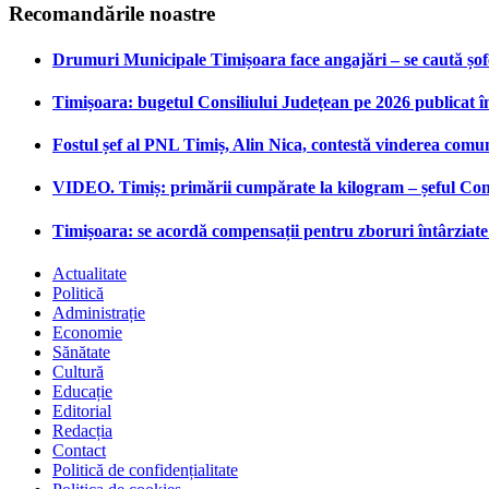
Recomandările noastre
Drumuri Municipale Timișoara face angajări – se caută șoferi
Timișoara: bugetul Consiliului Județean pe 2026 publicat î
Fostul șef al PNL Timiș, Alin Nica, contestă vinderea comu
VIDEO. Timiș: primării cumpărate la kilogram – șeful Cons
Timișoara: se acordă compensații pentru zboruri întârziate 
Actualitate
Politică
Administrație
Economie
Sănătate
Cultură
Educație
Editorial
Redacția
Contact
Politică de confidențialitate