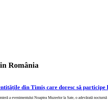
din România
ățile din Timiș care doresc să participe l
eră a evenimentului Noaptea Muzeelor la Sate, o adevărată nocturnă muz