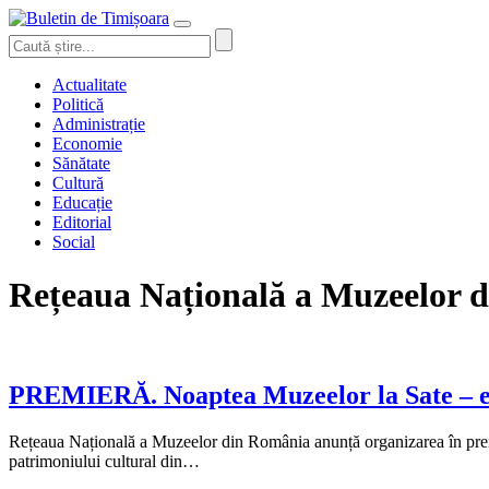
Actualitate
Politică
Administrație
Economie
Sănătate
Cultură
Educație
Editorial
Social
Rețeaua Națională a Muzeelor 
PREMIERĂ. Noaptea Muzeelor la Sate – entit
Rețeaua Națională a Muzeelor din România anunță organizarea în premi
patrimoniului cultural din…