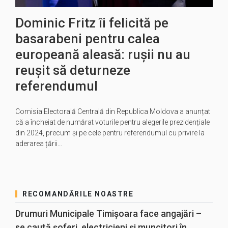
Dominic Fritz îi felicită pe
basarabeni pentru calea
europeană aleasă: rușii nu au
reușit să deturneze
referendumul
Comisia Electorală Centrală din Republica Moldova a anunțat
că a încheiat de numărat voturile pentru alegerile prezidențiale
din 2024, precum și pe cele pentru referendumul cu privire la
aderarea țării…
RECOMANDĂRILE NOASTRE
Drumuri Municipale Timișoara face angajări –
se caută șoferi, electricieni și muncitori în