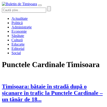
Actualitate
Politică
Administrație
Economie
Sănătate
Cultură
Educație
Editorial
Social
Punctele Cardinale Timisoara
Timișoara: bătaie în stradă după o
șicanare în trafic la Punctele Cardinale –
un tânăr de 18...