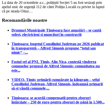
La data de 20 octombrie a.c., polițiștii Secției 5 au fost sesizați prin
apelul unic de urgență 112 de către Poliția Locală cu privire la faptul
că pe strada Oituz…
Recomandările noastre
Drumuri Municipale Timișoara face angajări – se caută
șoferi, electricieni și muncitori în construcții
Timișoara: bugetul Consiliului Județean pe 2026 publicat
în transparență – Alfred Simonis propune “totul sau
nimic“ –...
Fostul șef al PNL Timiș, Alin Nica, contestă vinderea
comunelor propusă de Alfred Simonis: comunitatea nu
este...
VIDEO. Timiș: primării cumpărate la kilogram – șeful
Consiliului Județean, Alfred Simonis, îndeamnă primarii
să-și vândă comunele,...
Timișoara: se acordă compensații pentru zboruri
întârziate – 250 de euro pentru zboruri de până la 1.500...