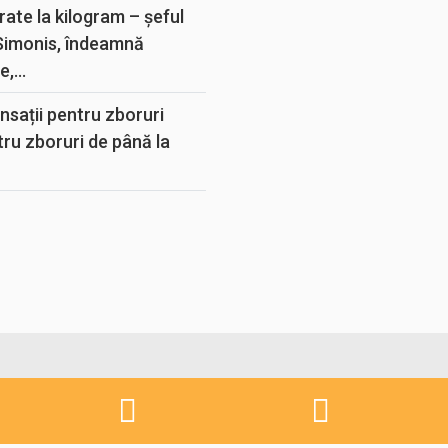
rate la kilogram – șeful
 Simonis, îndeamnă
,...
sații pentru zboruri
tru zboruri de până la