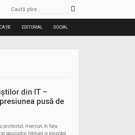
CAȚIE
EDITORIAL
SOCIAL
știlor din IT –
 presiunea pusă de
 protestat, miercuri, în fața
p abuzurilor, hărțuirii și epuizării