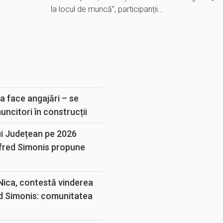
la locul de muncă”, participanții…
E
a face angajări – se
muncitori în construcții
ui Județean pe 2026
lfred Simonis propune
 Nica, contestă vinderea
d Simonis: comunitatea