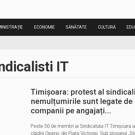
INISTRAȚIE
ECONOMIE
SĂNĂTATE
CULTURĂ
EDU
ndicalisti IT
Timișoara: protest al sindicali
nemulțumirile sunt legate de
companii pe angajați...
Peste 50 de membri ai Sindicatului IT Timișoara au
clădirii Operei, din Piața Victoriei. Sub sloganul „Sto