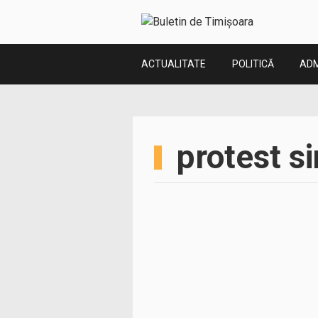
ACTUALITATE
POLITICĂ
ADM
protest si