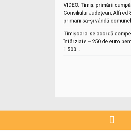
VIDEO. Timiș: primării cumpă
Consiliului Județean, Alfred
primarii să-și vândă comunele
Timișoara: se acordă compen
întârziate – 250 de euro pen
1.500...