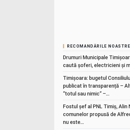
RECOMANDĂRILE NOASTR
Drumuri Municipale Timișoar
caută șoferi, electricieni și 
Timișoara: bugetul Consiliul
publicat în transparență – A
“totul sau nimic“ –...
Fostul șef al PNL Timiș, Alin
comunelor propusă de Alfre
nu este...