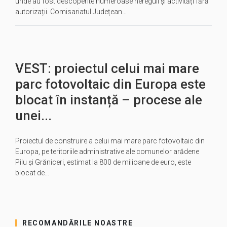
unde au fost descoperite numeroase nereguli și activități fără
autorizații. Comisariatul Județean…
VEST: proiectul celui mai mare
parc fotovoltaic din Europa este
blocat în instanță – procese ale
unei...
Proiectul de construire a celui mai mare parc fotovoltaic din
Europa, pe teritoriile administrative ale comunelor arădene
Pilu şi Grăniceri, estimat la 800 de milioane de euro, este
blocat de…
RECOMANDĂRILE NOASTRE