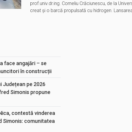
prof.univ.dr.ing. Corneliu Crăciunescu, de la Unive
creat și o barcă propulsată cu hidrogen. Lansare
E
a face angajări – se
muncitori în construcții
ui Județean pe 2026
lfred Simonis propune
 Nica, contestă vinderea
d Simonis: comunitatea