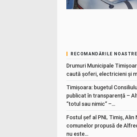
RECOMANDĂRILE NOASTR
Drumuri Municipale Timișoar
caută șoferi, electricieni și 
Timișoara: bugetul Consiliul
publicat în transparență – A
“totul sau nimic“ –...
Fostul șef al PNL Timiș, Alin
comunelor propusă de Alfre
nu este...