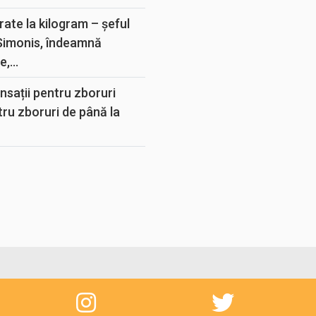
rate la kilogram – șeful
 Simonis, îndeamnă
,...
sații pentru zboruri
tru zboruri de până la