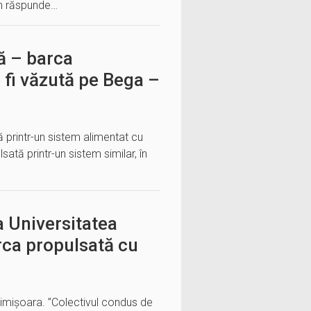
am răspunde…
ă – barca
 fi văzută pe Bega –
 printr-un sistem alimentat cu
lsată printr-un sistem similar, în
a Universitatea
arca propulsată cu
Timișoara. ”Colectivul condus de