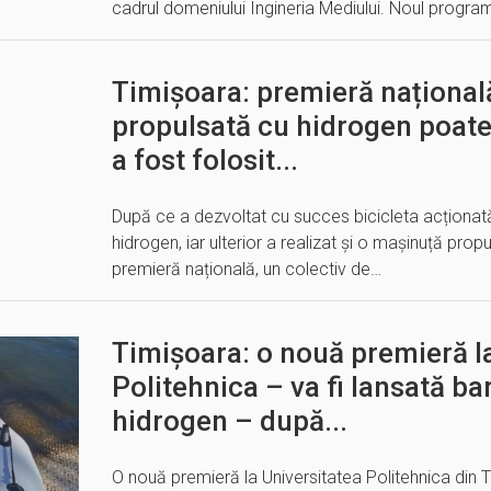
cadrul domeniului Ingineria Mediului. Noul progr
Timișoara: premieră național
propulsată cu hidrogen poate
a fost folosit...
După ce a dezvoltat cu succes bicicleta acționată
hidrogen, iar ulterior a realizat și o mașinuță propu
premieră națională, un colectiv de…
Timișoara: o nouă premieră l
Politehnica – va fi lansată b
hidrogen – după...
O nouă premieră la Universitatea Politehnica din 