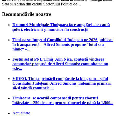
Sața si Adrian din cadrul Sectorului Poliției de…
Recomandările noastre
Drumuri Municipale Timișoara face angajări – se caută
șoferi, electricieni și muncitori în construcții
Timișoara: bugetul Consiliului Județean pe 2026 publicat
în transparență – Alfred Simonis propune “totul sau
nimic“ –...
Fostul șef al PNL Timiș, Alin Nica, contestă vinderea
comunelor propusă de Alfred Simonis: comunitatea nu
este...
VIDEO. Timiș: primării cumpărate la kilogram – șeful
Consiliului Județean, Alfred Simonis, îndeamnă primarii
să-și vândă comunele,...
Timișoara: se acordă compensații pentru zboruri
întârziate – 250 de euro pentru zboruri de până la 1.500...
Actualitate