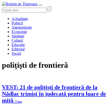
Actualitate
Politică
Administrație
Economie
Sănătate
Cultură
Educație
Editorial
Social
polițiști de frontieră
VEST: 21 de polițiști de frontieră de la
Nădlac trimiși în judecată pentru luare de
mită –...