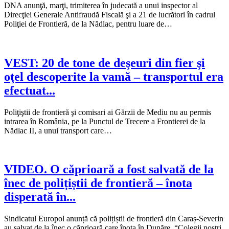
DNA anunţă, marţi, trimiterea în judecată a unui inspector al
Direcţiei Generale Antifraudă Fiscală şi a 21 de lucrători în cadrul
Poliţiei de Frontieră, de la Nădlac, pentru luare de…
VEST: 20 de tone de deşeuri din fier şi
oţel descoperite la vamă – transportul era
efectuat...
Poliţiştii de frontieră şi comisari ai Gărzii de Mediu nu au permis
intrarea în România, pe la Punctul de Trecere a Frontierei de la
Nădlac II, a unui transport care…
VIDEO. O căprioară a fost salvată de la
înec de polițiștii de frontieră – înota
disperată în...
Sindicatul Europol anunță că polițiștii de frontieră din Caraș-Severin
au salvat de la înec o căprioară care înota în Dunăre. “Colegii noștri