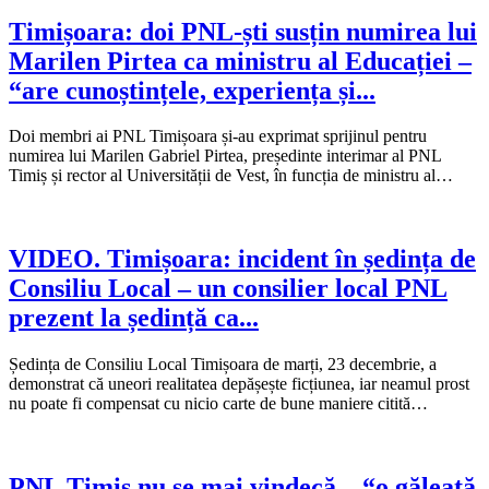
Timișoara: doi PNL-ști susțin numirea lui
Marilen Pirtea ca ministru al Educației –
“are cunoștințele, experiența și...
Doi membri ai PNL Timișoara și-au exprimat sprijinul pentru
numirea lui Marilen Gabriel Pirtea, președinte interimar al PNL
Timiș și rector al Universității de Vest, în funcția de ministru al…
VIDEO. Timișoara: incident în ședința de
Consiliu Local – un consilier local PNL
prezent la ședință ca...
Ședința de Consiliu Local Timișoara de marți, 23 decembrie, a
demonstrat că uneori realitatea depășește ficțiunea, iar neamul prost
nu poate fi compensat cu nicio carte de bune maniere citită…
PNL Timiș nu se mai vindecă – “o găleată