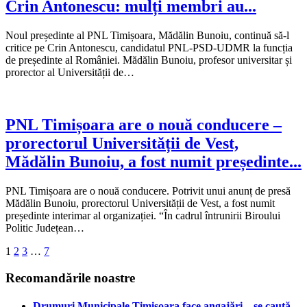
Crin Antonescu: mulți membri au...
Noul președinte al PNL Timișoara, Mădălin Bunoiu, continuă să-l
critice pe Crin Antonescu, candidatul PNL-PSD-UDMR la funcția
de președinte al României. Mădălin Bunoiu, profesor universitar și
prorector al Universității de…
PNL Timișoara are o nouă conducere –
prorectorul Universității de Vest,
Mădălin Bunoiu, a fost numit președinte...
PNL Timișoara are o nouă conducere. Potrivit unui anunț de presă
Mădălin Bunoiu, prorectorul Universității de Vest, a fost numit
președinte interimar al organizației. “În cadrul întrunirii Biroului
Politic Județean…
1
2
3
…
7
Recomandările noastre
Drumuri Municipale Timișoara face angajări – se caută