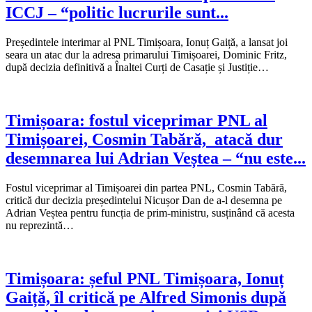
ICCJ – “politic lucrurile sunt...
Președintele interimar al PNL Timișoara, Ionuț Gaiță, a lansat joi
seara un atac dur la adresa primarului Timișoarei, Dominic Fritz,
după decizia definitivă a Înaltei Curți de Casație și Justiție…
Timișoara: fostul viceprimar PNL al
Timișoarei, Cosmin Tabără, atacă dur
desemnarea lui Adrian Veștea – “nu este...
Fostul viceprimar al Timișoarei din partea PNL, Cosmin Tabără,
critică dur decizia președintelui Nicușor Dan de a-l desemna pe
Adrian Veștea pentru funcția de prim-ministru, susținând că acesta
nu reprezintă…
Timișoara: șeful PNL Timișoara, Ionuț
Gaiță, îl critică pe Alfred Simonis după