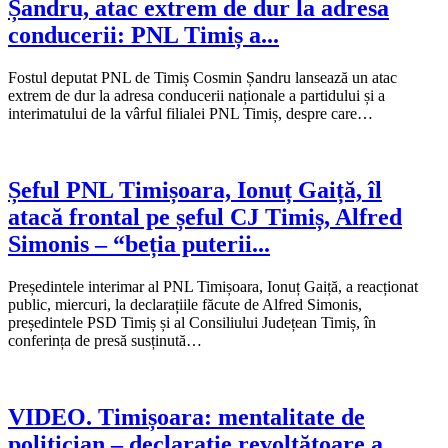
Șandru, atac extrem de dur la adresa
conducerii: PNL Timiș a...
Fostul deputat PNL de Timiș Cosmin Șandru lansează un atac
extrem de dur la adresa conducerii naționale a partidului și a
interimatului de la vârful filialei PNL Timiș, despre care…
Șeful PNL Timișoara, Ionuț Gaiță, îl
atacă frontal pe șeful CJ Timiș, Alfred
Simonis – “beția puterii...
Președintele interimar al PNL Timișoara, Ionuț Gaiță, a reacționat
public, miercuri, la declarațiile făcute de Alfred Simonis,
președintele PSD Timiș și al Consiliului Județean Timiș, în
conferința de presă susținută…
VIDEO. Timișoara: mentalitate de
politician – declarație revoltătoare a