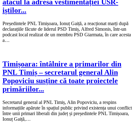
atacul la adresa vestimentației USR-
iștilor...
Președintele PNL Timișoara, Ionuț Gaiță, a reacționat marți după
declarațiile făcute de liderul PSD Timiș, Alfred Simonis, într-un
podcast local realizat de un membru PSD Giarmata, în care acesta
a…
Timișoara: întâlnire a primarilor din
PNL Timiș – secretarul general Alin
Popoviciu susține că toate proiectele
primăriilor...
Secretarul general al PNL Timiș, Alin Popoviciu, a respins
informațiile apărute în spațiul public privind existența unui conflict
între unii primari liberali din județ și președintele PNL Timișoara,
Ionuț Gaiță,…