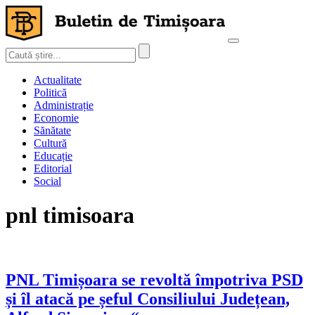
Actualitate
Politică
Administrație
Economie
Sănătate
Cultură
Educație
Editorial
Social
pnl timisoara
PNL Timișoara se revoltă împotriva PSD
și îl atacă pe șeful Consiliului Județean,