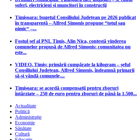
șoferi, electricieni și muncitori în construcții
Timișoara: bugetul Consiliului Județean pe 2026 publicat
în transparență – Alfred Simonis propune “totul sau
nimic“ –...
Fostul șef al PNL Timiș, Alin Nica, contestă vinderea
comunelor propusă de Alfred Simonis: comunitatea nu
este...
VIDEO. Timiș: primării cumpărate la kilogram – șeful
Consiliului Județean, Alfred Simonis, îndeamnă primarii
să-și vândă comunele,...
Timișoara: se acordă compensații pentru zboruri
întârziate – 250 de euro pentru zboruri de până la 1.500...
Actualitate
Politică
Administrație
Economie
Sănătate
Cultură
Educație