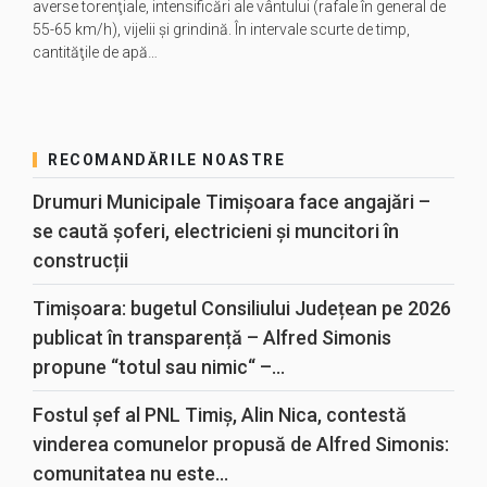
averse torenţiale, intensificări ale vântului (rafale în general de
55-65 km/h), vijelii şi grindină. În intervale scurte de timp,
cantităţile de apă…
RECOMANDĂRILE NOASTRE
Drumuri Municipale Timișoara face angajări –
se caută șoferi, electricieni și muncitori în
construcții
Timișoara: bugetul Consiliului Județean pe 2026
publicat în transparență – Alfred Simonis
propune “totul sau nimic“ –...
Fostul șef al PNL Timiș, Alin Nica, contestă
vinderea comunelor propusă de Alfred Simonis:
comunitatea nu este...