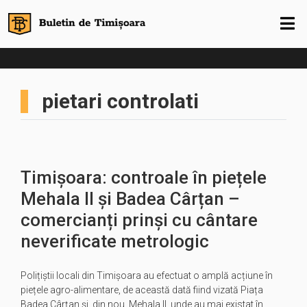
pietari controlati
Timișoara: controale în piețele
Mehala II și Badea Cârțan –
comercianți prinși cu cântare
neverificate metrologic
Polițiștii locali din Timișoara au efectuat o amplă acțiune în
piețele agro-alimentare, de această dată fiind vizată Piața
Badea Cârțan și, din nou, Mehala II, unde au mai existat în…