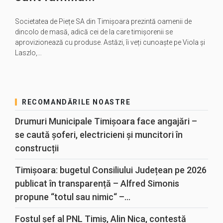
Societatea de Piețe SA din Timișoara prezintă oamenii de
dincolo de masă, adică cei de la care timișorenii se
aprovizionează cu produse. Astăzi, îi veți cunoaște pe Viola și
Laszlo,…
RECOMANDĂRILE NOASTRE
Drumuri Municipale Timișoara face angajări –
se caută șoferi, electricieni și muncitori în
construcții
Timișoara: bugetul Consiliului Județean pe 2026
publicat în transparență – Alfred Simonis
propune “totul sau nimic“ –...
Fostul șef al PNL Timiș, Alin Nica, contestă