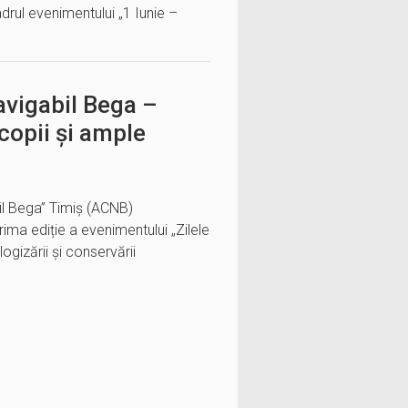
 cadrul evenimentului „1 Iunie –
avigabil Bega –
copii și ample
il Bega” Timiș (ACNB)
ma ediție a evenimentului „Zilele
ogizării și conservării