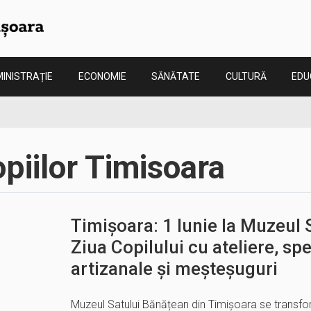
INISTRAȚIE
ECONOMIE
SĂNĂTATE
CULTURĂ
EDU
opiilor Timisoara
Timișoara: 1 Iunie la Muzeul 
Ziua Copilului cu ateliere, sp
artizanale și meșteșuguri
Muzeul Satului Bănățean din Timișoara se transform