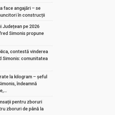
a face angajări – se
muncitori în construcții
ui Județean pe 2026
lfred Simonis propune
 Nica, contestă vinderea
d Simonis: comunitatea
rate la kilogram – șeful
 Simonis, îndeamnă
,...
sații pentru zboruri
tru zboruri de până la