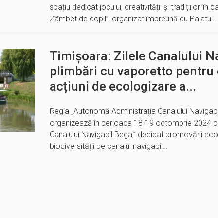
spațiu dedicat jocului, creativității și tradițiilor, în
Zâmbet de copil”, organizat împreună cu Palatul…
Timișoara: Zilele Canalului N
plimbări cu vaporetto pentru 
acțiuni de ecologizare a...
Regia „Autonomă Administrația Canalului Navigab
organizează în perioada 18-19 octombrie 2024 pri
Canalului Navigabil Bega,” dedicat promovării ecol
biodiversității pe canalul navigabil…
E