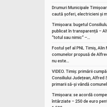
Drumuri Municipale Timișoar
caută șoferi, electricieni și 
Timișoara: bugetul Consiliul
publicat în transparență – A
“totul sau nimic“ –...
Fostul șef al PNL Timiș, Alin
comunelor propusă de Alfre
nu este...
VIDEO. Timiș: primării cumpă
Consiliului Județean, Alfred
primarii să-și vândă comunele
Timișoara: se acordă compen
întârziate – 250 de euro pen