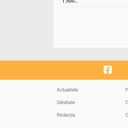
1.500...
Actualitate
P
Sănătate
C
Redacția
C