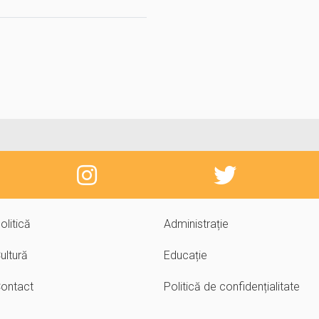
olitică
Administrație
ultură
Educație
ontact
Politică de confidențialitate