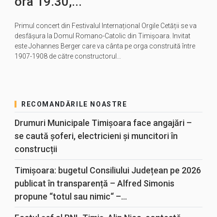
ora 19.30,...
Primul concert din Festivalul Internațional Orgile Cetății se va
desfășura la Domul Romano-Catolic din Timișoara. Invitat
este Johannes Berger care va cânta pe orga construită între
1907-1908 de către constructorul…
RECOMANDĂRILE NOASTRE
Drumuri Municipale Timișoara face angajări –
se caută șoferi, electricieni și muncitori în
construcții
Timișoara: bugetul Consiliului Județean pe 2026
publicat în transparență – Alfred Simonis
propune “totul sau nimic“ –...