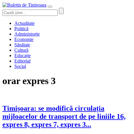
Actualitate
Politică
Administrație
Economie
Sănătate
Cultură
Educație
Editorial
Social
orar expres 3
Timișoara: se modifică circulația
mijloacelor de transport de pe liniile 16,
expres 8, expres 7, expres 3...