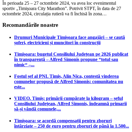
În perioada 25 – 27 octombrie 2024, va avea loc evenimentul
sportiv „Timișoara City Marathon”. Potrivit STPT, în data de 27
octombrie 2024, circulația rutieră va fi închisă în zona…
Recomandările noastre
Drumuri Municipale Timișoara face angajări – se caută
șoferi, electricieni și muncitori în construcții
Timișoara: bugetul Consiliului Județean pe 2026 publicat
în transparență – Alfred Simonis propune “totul sau
nimic“ –...
Fostul șef al PNL Timiș, Alin Nica, contestă vinderea
comunelor propusă de Alfred Simonis: comunitatea nu
este...
VIDEO. Timiș: primării cumpărate la kilogram – șeful
Consiliului Județean, Alfred Simonis, îndeamnă primarii
să-și vândă comunele,...
Timișoara: se acordă compensații pentru zboruri
întârziate – 250 de euro pentru zboruri de până la 1.500...