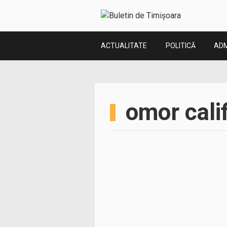
ACTUALITATE
POLITICĂ
ADM
omor cali