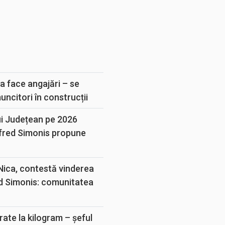
E
a face angajări – se
muncitori în construcții
ui Județean pe 2026
lfred Simonis propune
 Nica, contestă vinderea
d Simonis: comunitatea
rate la kilogram – șeful