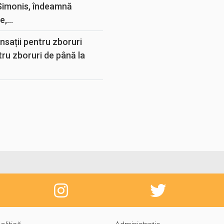
 Simonis, îndeamnă
,...
sații pentru zboruri
tru zboruri de până la