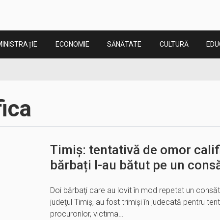
INISTRAȚIE
ECONOMIE
SĂNĂTATE
CULTURĂ
EDU
fica
Timiş: tentativă de omor calif
bărbați l-au bătut pe un consă
Doi bărbaţi care au lovit în mod repetat un consăte
judeţul Timiş, au fost trimişi în judecată pentru ten
procurorilor, victima…