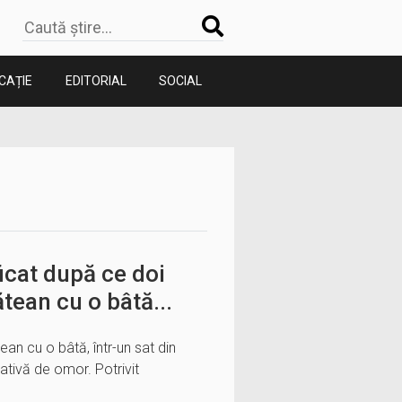
CAȚIE
EDITORIAL
SOCIAL
icat după ce doi
tean cu o bâtă...
an cu o bâtă, într-un sat din
tativă de omor. Potrivit