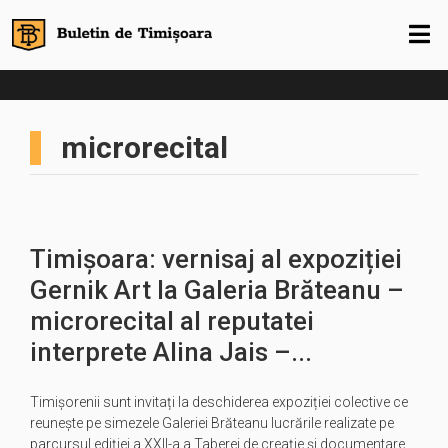
microrecital
Timișoara: vernisaj al expoziției
Gernik Art la Galeria Brăteanu –
microrecital al reputatei
interprete Alina Jais –...
Timișorenii sunt invitați la deschiderea expoziției colective ce
reunește pe simezele Galeriei Brăteanu lucrările realizate pe
parcursul ediției a XXII-a a Taberei de creație şi documentare