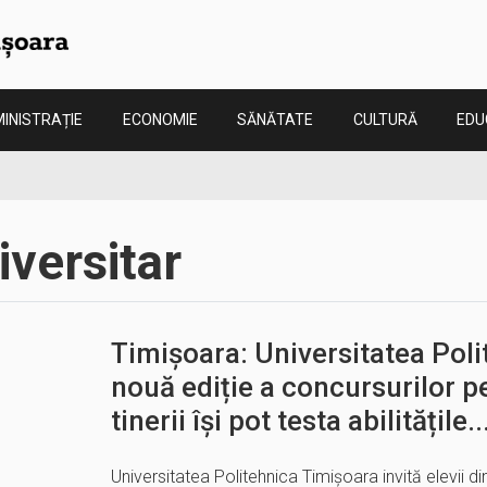
INISTRAȚIE
ECONOMIE
SĂNĂTATE
CULTURĂ
EDU
iversitar
Timișoara: Universitatea Poli
nouă ediție a concursurilor p
tinerii își pot testa abilitățile..
Universitatea Politehnica Timișoara invită elevii di