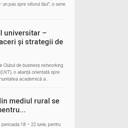
un pas spre viitorul tău!”, o serie
 universitar –
ceri și strategii de
tre Clubul de business networking
(UVT), o alianță orientată spre
Comunitatea academică a…
din mediul rural se
pentru...
 perioada 18 – 22 iunie, pentru