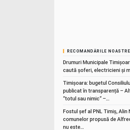
RECOMANDĂRILE NOASTR
Drumuri Municipale Timișoar
caută șoferi, electricieni și 
Timișoara: bugetul Consiliul
publicat în transparență – A
“totul sau nimic“ –...
Fostul șef al PNL Timiș, Alin
comunelor propusă de Alfre
nu este...