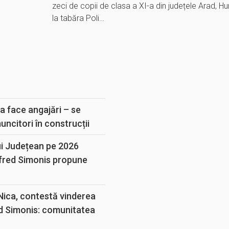
zeci de copii de clasa a XI-a din județele Arad, H
la tabăra Poli…
E
a face angajări – se
muncitori în construcții
ui Județean pe 2026
lfred Simonis propune
 Nica, contestă vinderea
d Simonis: comunitatea