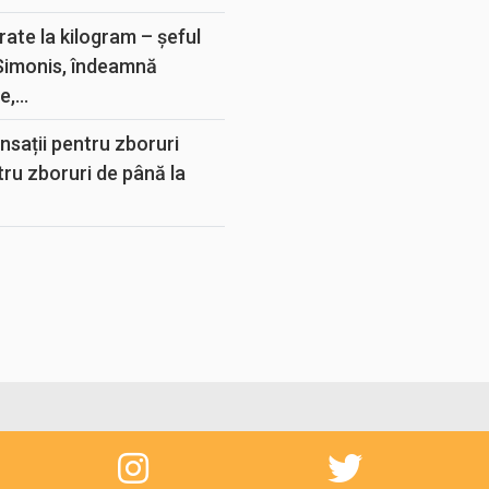
rate la kilogram – șeful
 Simonis, îndeamnă
,...
sații pentru zboruri
tru zboruri de până la