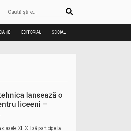
CAȚIE
EDITORIAL
SOCIAL
tehnica lansează o
entru liceeni –
.
n clasele XI–XII să participe la