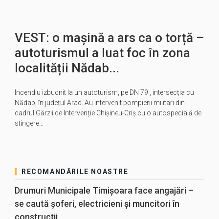
VEST: o mașină a ars ca o torță –
autoturismul a luat foc în zona
localității Nădab...
Incendiu izbucnit la un autoturism, pe DN 79 , intersecția cu
Nădab, în județul Arad. Au intervenit pompierii militari din
cadrul Gărzii de Intervenție Chișineu-Criș cu o autospecială de
stingere…
RECOMANDĂRILE NOASTRE
Drumuri Municipale Timișoara face angajări –
se caută șoferi, electricieni și muncitori în
construcții