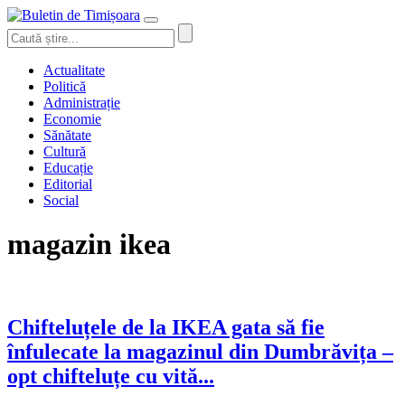
Actualitate
Politică
Administrație
Economie
Sănătate
Cultură
Educație
Editorial
Social
magazin ikea
Chifteluțele de la IKEA gata să fie
înfulecate la magazinul din Dumbrăvița –
opt chifteluțe cu vită...