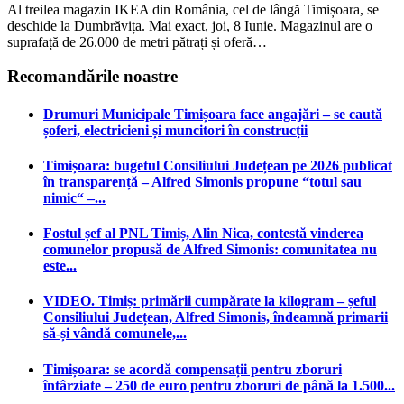
Al treilea magazin IKEA din România, cel de lângă Timișoara, se
deschide la Dumbrăvița. Mai exact, joi, 8 Iunie. Magazinul are o
suprafață de 26.000 de metri pătrați și oferă…
Recomandările noastre
Drumuri Municipale Timișoara face angajări – se caută
șoferi, electricieni și muncitori în construcții
Timișoara: bugetul Consiliului Județean pe 2026 publicat
în transparență – Alfred Simonis propune “totul sau
nimic“ –...
Fostul șef al PNL Timiș, Alin Nica, contestă vinderea
comunelor propusă de Alfred Simonis: comunitatea nu
este...
VIDEO. Timiș: primării cumpărate la kilogram – șeful
Consiliului Județean, Alfred Simonis, îndeamnă primarii
să-și vândă comunele,...
Timișoara: se acordă compensații pentru zboruri
întârziate – 250 de euro pentru zboruri de până la 1.500...