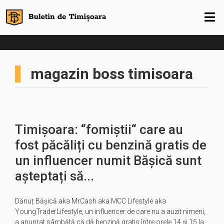
magazin boss timisoara
Timișoara: “fomiștii“ care au
fost păcăliți cu benzină gratis de
un influencer numit Bășică sunt
așteptați să...
Dănuț Bășică aka MrCash aka MCC Lifestyle aka
YoungTraderLifestyle, un influencer de care nu a auzit nimeni,
a anunțat sâmbătă că dă benzină gratis între orele 14 și 15 la…