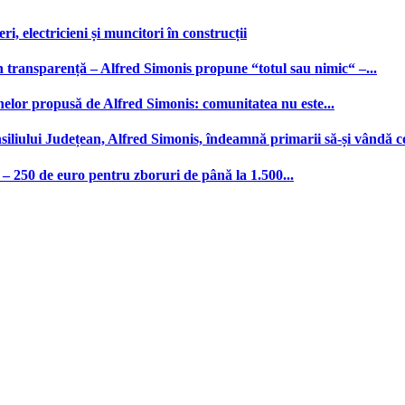
, electricieni și muncitori în construcții
n transparență – Alfred Simonis propune “totul sau nimic“ –...
nelor propusă de Alfred Simonis: comunitatea nu este...
iliului Județean, Alfred Simonis, îndeamnă primarii să-și vândă c
– 250 de euro pentru zboruri de până la 1.500...