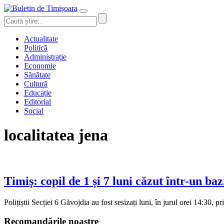
Actualitate
Politică
Administrație
Economie
Sănătate
Cultură
Educație
Editorial
Social
localitatea jena
Timiș: copil de 1 și 7 luni căzut într-un bazi
Polițiștii Secției 6 Găvojdia au fost sesizați luni, în jurul orei 14:30, p
Recomandările noastre