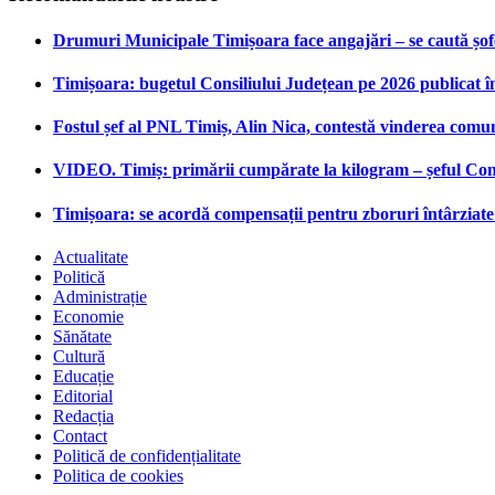
Drumuri Municipale Timișoara face angajări – se caută șoferi
Timișoara: bugetul Consiliului Județean pe 2026 publicat î
Fostul șef al PNL Timiș, Alin Nica, contestă vinderea comu
VIDEO. Timiș: primării cumpărate la kilogram – șeful Cons
Timișoara: se acordă compensații pentru zboruri întârziate 
Actualitate
Politică
Administrație
Economie
Sănătate
Cultură
Educație
Editorial
Redacția
Contact
Politică de confidențialitate
Politica de cookies