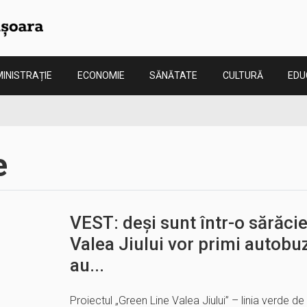
INISTRAȚIE
ECONOMIE
SĂNĂTATE
CULTURĂ
EDU
e
VEST: deși sunt într-o sărăcie
Valea Jiului vor primi autobu
au...
Proiectul „Green Line Valea Jiului” – linia verde d