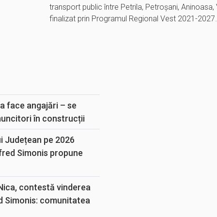
transport public între Petrila, Petroșani, Aninoasa, 
finalizat prin Programul Regional Vest 2021-2027
E
a face angajări – se
muncitori în construcții
ui Județean pe 2026
lfred Simonis propune
 Nica, contestă vinderea
d Simonis: comunitatea