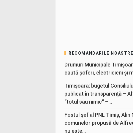
RECOMANDĂRILE NOASTR
Drumuri Municipale Timișoar
caută șoferi, electricieni și 
Timișoara: bugetul Consiliul
publicat în transparență – A
“totul sau nimic“ –...
Fostul șef al PNL Timiș, Alin
comunelor propusă de Alfre
nu este...