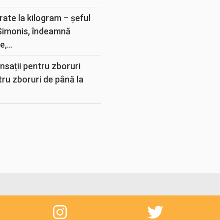
rate la kilogram – șeful
 Simonis, îndeamnă
,...
sații pentru zboruri
tru zboruri de până la