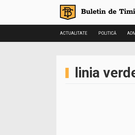
ACTUALITATE
POLITICĂ
ADM
linia verd