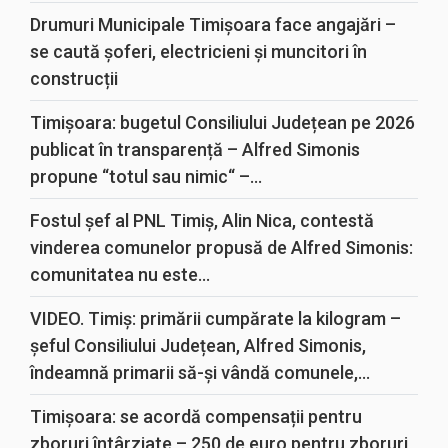
Drumuri Municipale Timișoara face angajări –
se caută șoferi, electricieni și muncitori în
construcții
Timișoara: bugetul Consiliului Județean pe 2026
publicat în transparență – Alfred Simonis
propune “totul sau nimic“ –...
Fostul șef al PNL Timiș, Alin Nica, contestă
vinderea comunelor propusă de Alfred Simonis:
comunitatea nu este...
VIDEO. Timiș: primării cumpărate la kilogram –
șeful Consiliului Județean, Alfred Simonis,
îndeamnă primarii să-și vândă comunele,...
Timișoara: se acordă compensații pentru
zboruri întârziate – 250 de euro pentru zboruri