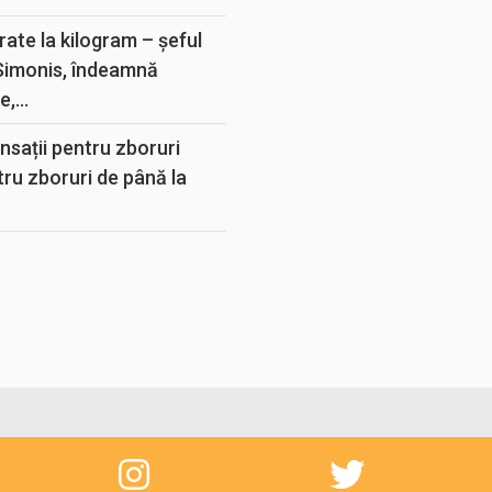
rate la kilogram – șeful
 Simonis, îndeamnă
,...
sații pentru zboruri
tru zboruri de până la