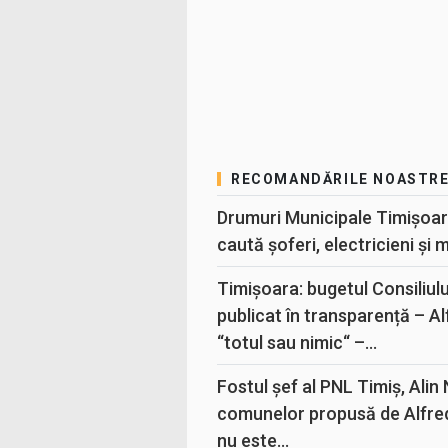
RECOMANDĂRILE NOASTR
Drumuri Municipale Timișoar
caută șoferi, electricieni și 
Timișoara: bugetul Consiliul
publicat în transparență – A
“totul sau nimic“ –...
Fostul șef al PNL Timiș, Alin
comunelor propusă de Alfre
nu este...