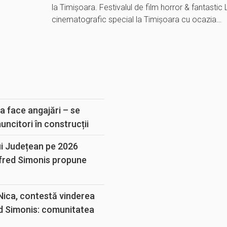
la Timișoara. Festivalul de film horror & fantasti
cinematografic special la Timișoara cu ocazia…
E
a face angajări – se
muncitori în construcții
ui Județean pe 2026
lfred Simonis propune
 Nica, contestă vinderea
d Simonis: comunitatea