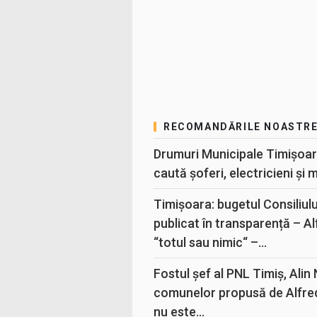
RECOMANDĂRILE NOASTR
Drumuri Municipale Timișoar
caută șoferi, electricieni și 
Timișoara: bugetul Consiliul
publicat în transparență – A
“totul sau nimic“ –...
Fostul șef al PNL Timiș, Alin
comunelor propusă de Alfre
nu este...