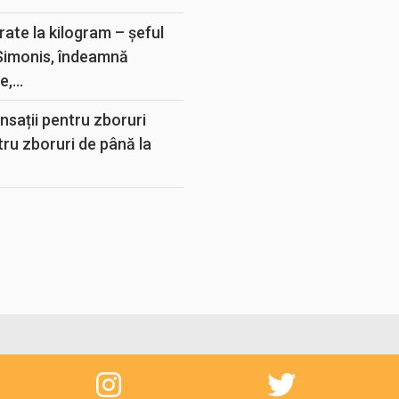
rate la kilogram – șeful
 Simonis, îndeamnă
,...
sații pentru zboruri
tru zboruri de până la