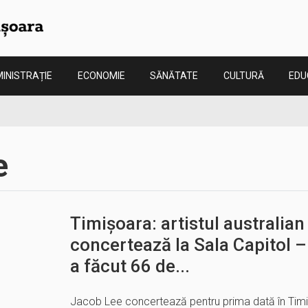
INISTRAȚIE
ECONOMIE
SĂNĂTATE
CULTURĂ
EDU
e
Timișoara: artistul australia
concertează la Sala Capitol –
a făcut 66 de...
Jacob Lee concertează pentru prima dată în Timi