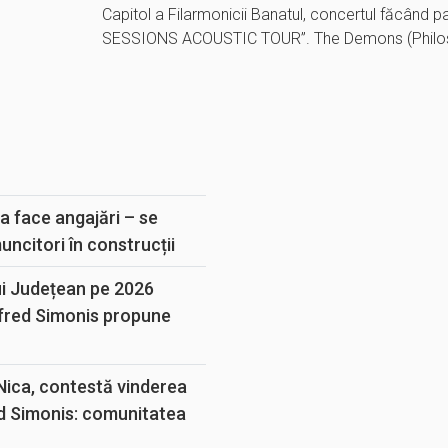
Capitol a Filarmonicii Banatul, concertul făcând 
SESSIONS ACOUSTIC TOUR”. The Demons (Philos
E
a face angajări – se
muncitori în construcții
ui Județean pe 2026
lfred Simonis propune
 Nica, contestă vinderea
d Simonis: comunitatea