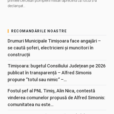
primele cercetări pompierii militari apreciind că focul s-a
declanşat…
RECOMANDĂRILE NOASTRE
Drumuri Municipale Timișoara face angajări –
se caută șoferi, electricieni și muncitori în
construcții
Timișoara: bugetul Consiliului Județean pe 2026
publicat în transparență – Alfred Simonis
propune “totul sau nimic“ –...
Fostul șef al PNL Timiș, Alin Nica, contestă
vinderea comunelor propusă de Alfred Simonis:
comunitatea nu este...