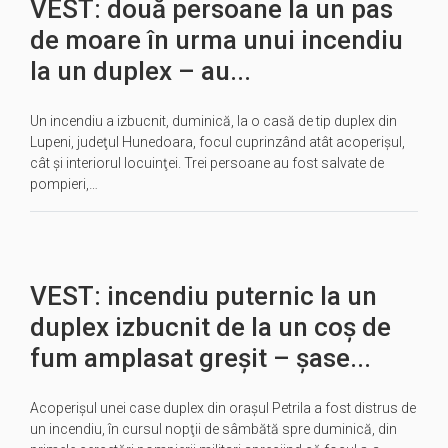
VEST: două persoane la un pas
de moare în urma unui incendiu
la un duplex – au...
Un incendiu a izbucnit, duminică, la o casă de tip duplex din
Lupeni, judeţul Hunedoara, focul cuprinzând atât acoperişul,
cât şi interiorul locuinţei. Trei persoane au fost salvate de
pompieri,…
VEST: incendiu puternic la un
duplex izbucnit de la un coș de
fum amplasat greșit – șase...
Acoperişul unei case duplex din oraşul Petrila a fost distrus de
un incendiu, în cursul nopţii de sâmbătă spre duminică, din