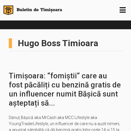
Hugo Boss Timioara
Timișoara: “fomiștii“ care au
fost păcăliți cu benzină gratis de
un influencer numit Bășică sunt
așteptați să...
Dănuț Bășică aka MrCash aka MCC Lifestyle aka
YoungTraderLifestyle, un influencer de care nu a auzit nimeni,
a anunțat sâmbătă că dă benzină gratis între orele 14 și 15 la…