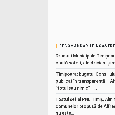
RECOMANDĂRILE NOASTR
Drumuri Municipale Timișoar
caută șoferi, electricieni și 
Timișoara: bugetul Consiliul
publicat în transparență – A
“totul sau nimic“ –...
Fostul șef al PNL Timiș, Alin
comunelor propusă de Alfre
nu este...