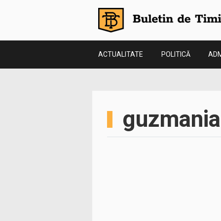
ACTUALITATE
POLITICĂ
ADM
guzmania