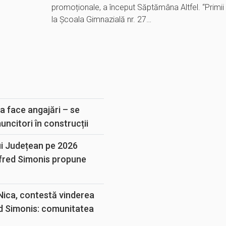
promoționale, a început Săptămâna Altfel. “Primii n
la Școala Gimnazială nr. 27…
E
a face angajări – se
muncitori în construcții
ui Județean pe 2026
lfred Simonis propune
 Nica, contestă vinderea
d Simonis: comunitatea