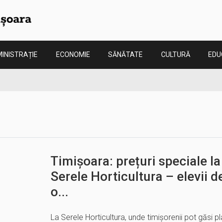
INISTRAȚIE
ECONOMIE
SĂNĂTATE
CULTURĂ
EDU
Timișoara: prețuri speciale la
Serele Horticultura – elevii d
o...
La Serele Horticultura, unde timișorenii pot găsi pla