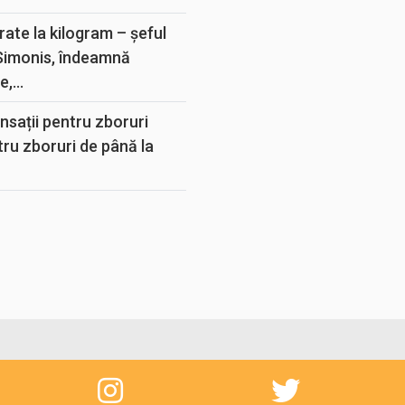
rate la kilogram – șeful
 Simonis, îndeamnă
,...
sații pentru zboruri
tru zboruri de până la