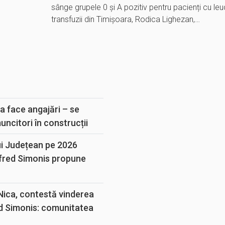
sânge grupele 0 și A pozitiv pentru pacienți cu le
transfuzii din Timișoara, Rodica Lighezan,…
E
a face angajări – se
muncitori în construcții
ui Județean pe 2026
lfred Simonis propune
 Nica, contestă vinderea
d Simonis: comunitatea