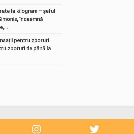
rate la kilogram – șeful
 Simonis, îndeamnă
,...
sații pentru zboruri
tru zboruri de până la