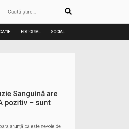
CAȚIE
EDITORIAL
SOCIAL
uzie Sanguină are
A pozitiv – sunt
șoara anunță că este nevoie de