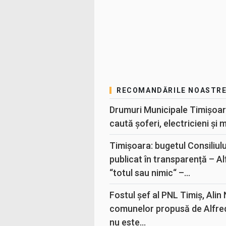
RECOMANDĂRILE NOASTR
Drumuri Municipale Timișoar
caută șoferi, electricieni și 
Timișoara: bugetul Consiliul
publicat în transparență – A
“totul sau nimic“ –...
Fostul șef al PNL Timiș, Alin
comunelor propusă de Alfre
nu este...