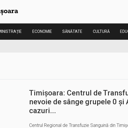
INISTRAȚIE
ECONOMIE
SĂNĂTATE
CULTURĂ
EDU
Timișoara: Centrul de Transf
nevoie de sânge grupele 0 și 
cazuri...
Centrul Regional de Transfuzie Sanguină din Timi