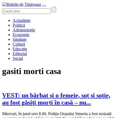
Actualitate
Politică
Administrație
Economie
Sănătate
Cultură
Educație
Editorial
Social
gasiti morti casa
VEST: un bărbat și o femeie, soț și soție,
au fost găsiți morți în casă – nu...
Miercuri, în jurul orei 8.00, Poliția Orașului Simeria a fost sesizată