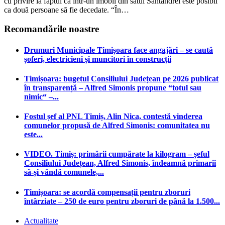
cu privire la faptul că într-un imobil din satul Sântandrei este posibil
ca două persoane să fie decedate. “În…
Recomandările noastre
Drumuri Municipale Timișoara face angajări – se caută
șoferi, electricieni și muncitori în construcții
Timișoara: bugetul Consiliului Județean pe 2026 publicat
în transparență – Alfred Simonis propune “totul sau
nimic“ –...
Fostul șef al PNL Timiș, Alin Nica, contestă vinderea
comunelor propusă de Alfred Simonis: comunitatea nu
este...
VIDEO. Timiș: primării cumpărate la kilogram – șeful
Consiliului Județean, Alfred Simonis, îndeamnă primarii
să-și vândă comunele,...
Timișoara: se acordă compensații pentru zboruri
întârziate – 250 de euro pentru zboruri de până la 1.500...
Actualitate