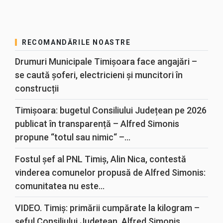
RECOMANDĂRILE NOASTRE
Drumuri Municipale Timișoara face angajări –
se caută șoferi, electricieni și muncitori în
construcții
Timișoara: bugetul Consiliului Județean pe 2026
publicat în transparență – Alfred Simonis
propune “totul sau nimic“ –...
Fostul șef al PNL Timiș, Alin Nica, contestă
vinderea comunelor propusă de Alfred Simonis:
comunitatea nu este...
VIDEO. Timiș: primării cumpărate la kilogram –
șeful Consiliului Județean, Alfred Simonis,