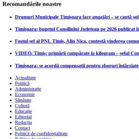
Recomandările noastre
Drumuri Municipale Timișoara face angajări – se caută șoferi
Timișoara: bugetul Consiliului Județean pe 2026 publicat î
Fostul șef al PNL Timiș, Alin Nica, contestă vinderea comu
VIDEO. Timiș: primării cumpărate la kilogram – șeful Cons
Timișoara: se acordă compensații pentru zboruri întârziate 
Actualitate
Politică
Administrație
Economie
Sănătate
Cultură
Educație
Editorial
Redacția
Contact
Politică de confidențialitate