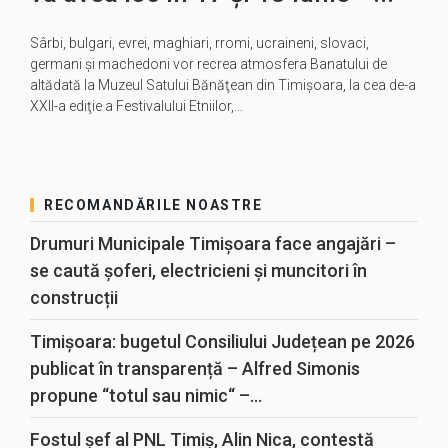
Sârbi, bulgari, evrei, maghiari, rromi, ucraineni, slovaci,
germani şi machedoni vor recrea atmosfera Banatului de
altădată la Muzeul Satului Bănăţean din Timişoara, la cea de-a
XXII-a ediţie a Festivalului Etniilor,…
RECOMANDĂRILE NOASTRE
Drumuri Municipale Timișoara face angajări –
se caută șoferi, electricieni și muncitori în
construcții
Timișoara: bugetul Consiliului Județean pe 2026
publicat în transparență – Alfred Simonis
propune “totul sau nimic“ –...
Fostul șef al PNL Timiș, Alin Nica, contestă