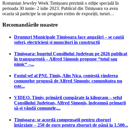
Romanian Jewelry Week Timișoara prezintă o ediție specială în
perioada 30 iunie- 2 iulie 2023. Publicul din Timișoara va avea
ocazia să participe la un program extins de expoziții, tururi…
Recomandările noastre
Drumuri Municipale Timișoara face angajări – se caută
șoferi, electricieni și muncitori în construcții
Timișoara: bugetul Consiliului Județean pe 2026 publicat
în transparență – Alfred Simonis propune “totul sau
nimic“ –...
Fostul șef al PNL Timiș, Alin Nica, contestă vinderea
comunelor propusă de Alfred Simonis: comunitatea nu
este...
VIDEO. Timiș: primării cumpărate la kilogram – șeful
Consiliului Județean, Alfred Simonis, îndeamnă primarii
să-și vândă comunele,...
Timișoara: se acordă compensații pentru zboruri
întârziate – 250 de euro pentru zboruri de până la 1.500...