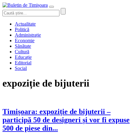
Actualitate
Politică
Administrație
Economie
Sănătate
Cultură
Educație
Editorial
Social
expoziție de bijuterii
Timișoara: expoziție de bijuterii –
participă 50 de designeri și vor fi expuse
500 de piese din...