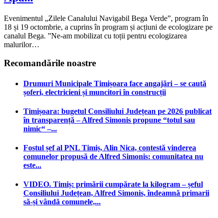
Evenimentul „Zilele Canalului Navigabil Bega Verde”, program în
18 și 19 octombrie, a cuprins în program și acțiuni de ecologizare pe
canalul Bega. ”Ne-am mobilizat cu toții pentru ecologizarea
malurilor…
Recomandările noastre
Drumuri Municipale Timișoara face angajări – se caută
șoferi, electricieni și muncitori în construcții
Timișoara: bugetul Consiliului Județean pe 2026 publicat
în transparență – Alfred Simonis propune “totul sau
nimic“ –...
Fostul șef al PNL Timiș, Alin Nica, contestă vinderea
comunelor propusă de Alfred Simonis: comunitatea nu
este...
VIDEO. Timiș: primării cumpărate la kilogram – șeful
Consiliului Județean, Alfred Simonis, îndeamnă primarii
să-și vândă comunele,...