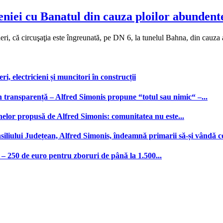
niei cu Banatul din cauza ploilor abundente 
, că circuşaţia este îngreunată, pe DN 6, la tunelul Bahna, din cauza 
, electricieni și muncitori în construcții
n transparență – Alfred Simonis propune “totul sau nimic“ –...
nelor propusă de Alfred Simonis: comunitatea nu este...
iliului Județean, Alfred Simonis, îndeamnă primarii să-și vândă c
– 250 de euro pentru zboruri de până la 1.500...