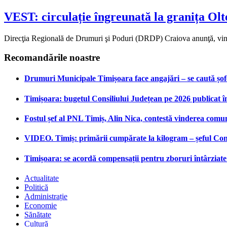
VEST: circulație îngreunată la granița Olte
Direcţia Regională de Drumuri şi Poduri (DRDP) Craiova anunţă, vineri
Recomandările noastre
Drumuri Municipale Timișoara face angajări – se caută șoferi
Timișoara: bugetul Consiliului Județean pe 2026 publicat î
Fostul șef al PNL Timiș, Alin Nica, contestă vinderea comu
VIDEO. Timiș: primării cumpărate la kilogram – șeful Cons
Timișoara: se acordă compensații pentru zboruri întârziate 
Actualitate
Politică
Administrație
Economie
Sănătate
Cultură