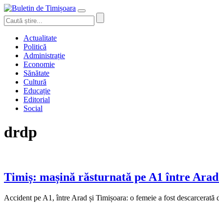
Actualitate
Politică
Administrație
Economie
Sănătate
Cultură
Educație
Editorial
Social
drdp
Timiș: mașină răsturnată pe A1 între Arad ș
Accident pe A1, între Arad și Timișoara: o femeie a fost descarcerată 