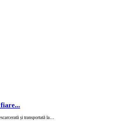
iare...
scarcerată și transportată la…