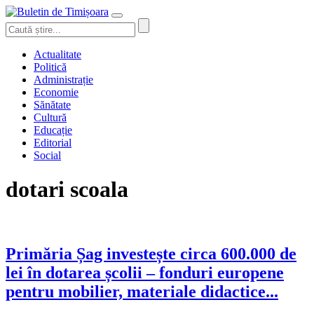
Actualitate
Politică
Administrație
Economie
Sănătate
Cultură
Educație
Editorial
Social
dotari scoala
Primăria Șag investește circa 600.000 de
lei în dotarea școlii – fonduri europene
pentru mobilier, materiale didactice...