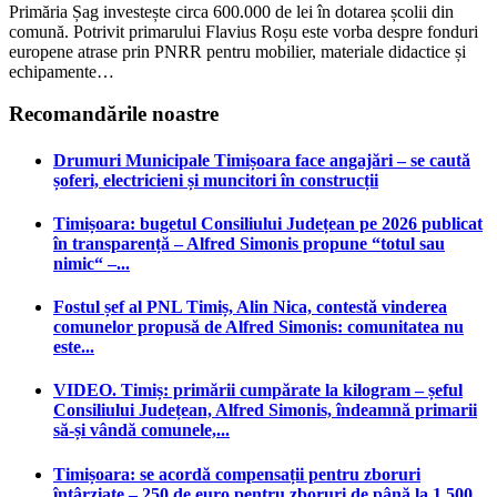
Primăria Șag investește circa 600.000 de lei în dotarea școlii din
comună. Potrivit primarului Flavius Roșu este vorba despre fonduri
europene atrase prin PNRR pentru mobilier, materiale didactice și
echipamente…
Recomandările noastre
Drumuri Municipale Timișoara face angajări – se caută
șoferi, electricieni și muncitori în construcții
Timișoara: bugetul Consiliului Județean pe 2026 publicat
în transparență – Alfred Simonis propune “totul sau
nimic“ –...
Fostul șef al PNL Timiș, Alin Nica, contestă vinderea
comunelor propusă de Alfred Simonis: comunitatea nu
este...
VIDEO. Timiș: primării cumpărate la kilogram – șeful
Consiliului Județean, Alfred Simonis, îndeamnă primarii
să-și vândă comunele,...
Timișoara: se acordă compensații pentru zboruri
întârziate – 250 de euro pentru zboruri de până la 1.500...