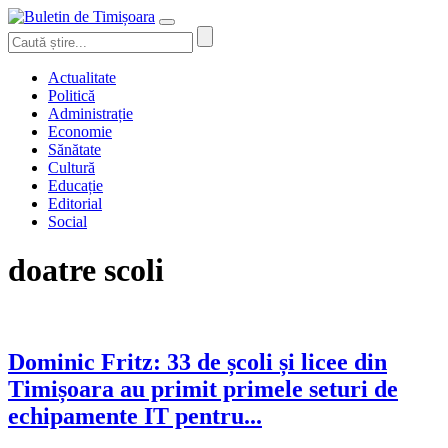
Actualitate
Politică
Administrație
Economie
Sănătate
Cultură
Educație
Editorial
Social
doatre scoli
Dominic Fritz: 33 de școli și licee din
Timișoara au primit primele seturi de
echipamente IT pentru...