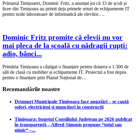
Primarul Timișoarei, Dominic Fritz, a anunțat joi că 33 de școli și
licee din Timișoara au primit deja primele seturi de echipamente IT
pentru noile laboratoare de informatică ale elevilor….
Dominic Fritz promite că elevii nu vor
mai pleca de la școală cu nădragii rupți:
adio, bănci...
Primăria Timișoara a câștigat o finanțare pentru dotarea a 1.300 de
săli de clasă cu mobilier și echipamente IT. Proiectul a fost depus
pentru o finanțare prin Planul Național de…
Recomandările noastre
Drumuri Municipale Timișoara face angajări – se caută
șoferi, electricieni și muncitori în construcții
Timișoara: bugetul Consiliului Județean pe 2026 publicat
în transparență – Alfred Simonis propune “totul sau
nimic“ –...