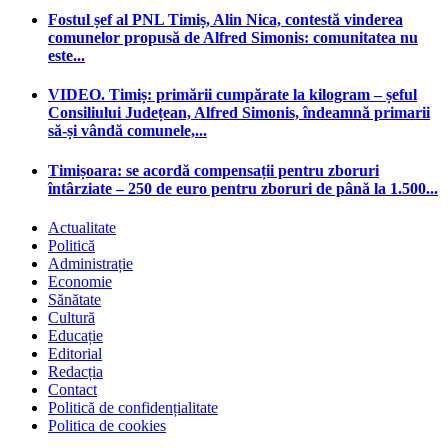
Fostul șef al PNL Timiș, Alin Nica, contestă vinderea
comunelor propusă de Alfred Simonis: comunitatea nu
este...
VIDEO. Timiș: primării cumpărate la kilogram – șeful
Consiliului Județean, Alfred Simonis, îndeamnă primarii
să-și vândă comunele,...
Timișoara: se acordă compensații pentru zboruri
întârziate – 250 de euro pentru zboruri de până la 1.500...
Actualitate
Politică
Administrație
Economie
Sănătate
Cultură
Educație
Editorial
Redacția
Contact
Politică de confidențialitate
Politica de cookies