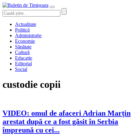
Actualitate
Politică
Administrație
Economie
Sănătate
Cultură
Educație
Editorial
Social
custodie copii
VIDEO: omul de afaceri Adrian Marțin
arestat după ce a fost găsit în Serbia
împreună cu cei...