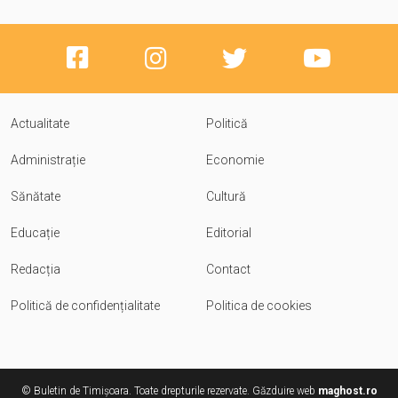
Actualitate
Politică
Administrație
Economie
Sănătate
Cultură
Educație
Editorial
Redacția
Contact
Politică de confidențialitate
Politica de cookies
© Buletin de Timișoara. Toate drepturile rezervate. Găzduire web
maghost.ro