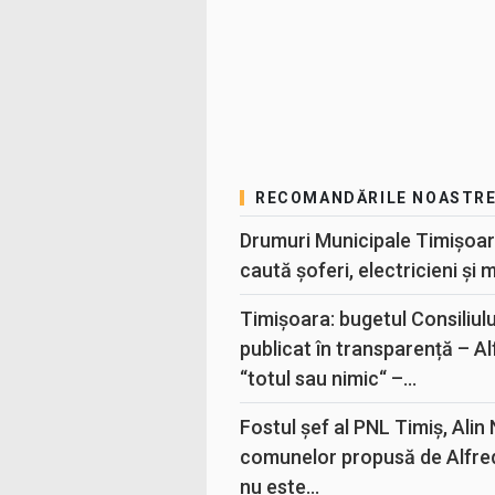
RECOMANDĂRILE NOASTR
Drumuri Municipale Timișoar
caută șoferi, electricieni și 
Timișoara: bugetul Consiliul
publicat în transparență – A
“totul sau nimic“ –...
Fostul șef al PNL Timiș, Alin
comunelor propusă de Alfre
nu este...