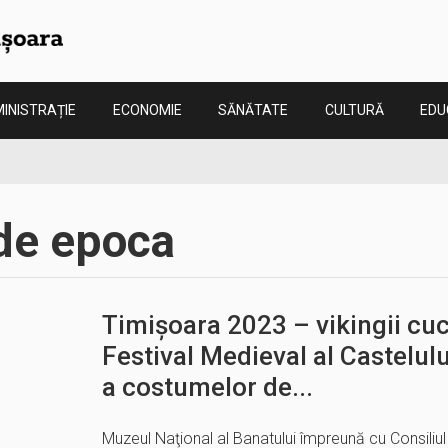
INISTRAȚIE
ECONOMIE
SĂNĂTATE
CULTURĂ
EDU
de epoca
Timișoara 2023 – vikingii cuc
Festival Medieval al Castelul
a costumelor de...
Muzeul Naţional al Banatului împreună cu Consili