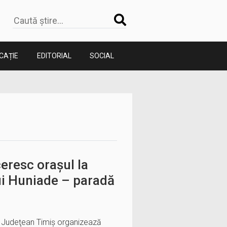
CAȚIE
EDITORIAL
SOCIAL
eresc orașul la
ui Huniade – paradă
ul Judeţean Timiş organizează