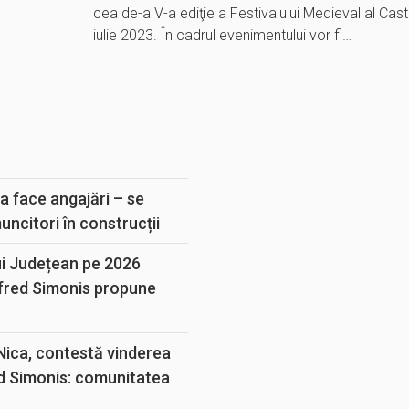
cea de-a V-a ediţie a Festivalului Medieval al Cast
iulie 2023. În cadrul evenimentului vor fi…
E
a face angajări – se
muncitori în construcții
ui Județean pe 2026
lfred Simonis propune
 Nica, contestă vinderea
d Simonis: comunitatea