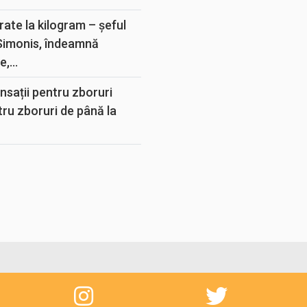
rate la kilogram – șeful
 Simonis, îndeamnă
,...
sații pentru zboruri
tru zboruri de până la